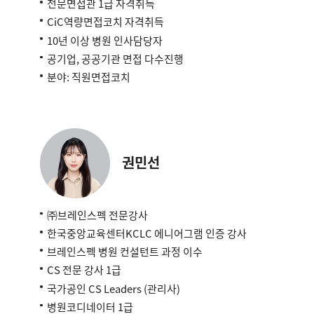
전문면접관 1급 자격취득
CiC역량면접코치 자격취득
10년 이상 병원 인사담당자
공기업, 공공기관 면접 다수진행
분야: 직원면접코치
권민선
㈜브레인스펙 전문강사
한국중앙교육센터KCLC 에니어그램 인증 강사
브레인스펙 병원 컨설턴트 과정 이수
CS 전문 강사 1급
국가공인 CS Leaders (관리사)
병원코디네이터 1급