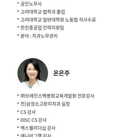
공인노무사
고려대학교 법학과 졸업
고려대학교 일반대학원 노동법 석사수료
한진중공업 인력지원팀
분야 : 치과노무관리
온은주
㈜브레인스펙병원교육개발원 전문강사
전)삼성소고운미치과 실장
CS 강사
DISC CS 강사
맥스웰리더십 강사
애니어그램 강사